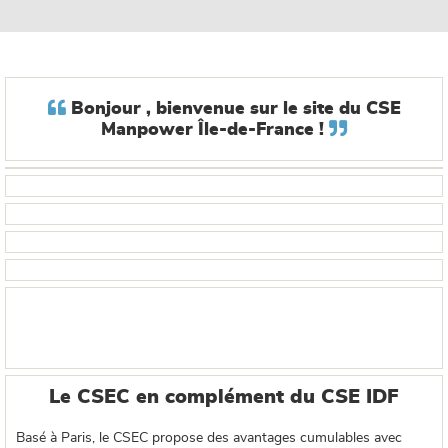

Bonjour , bienvenue sur le site du CSE

Manpower Île-de-France !
Billetterie
Bons plans
Sport
Cartes cadeau
Le CSEC en complément du CSE IDF
Basé à Paris, le CSEC propose des avantages cumulables avec