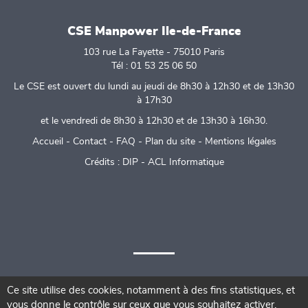
CSE Manpower Ile-de-France
103 rue La Fayette - 75010 Paris
Tél : 01 53 25 06 50
Le CSE est ouvert du lundi au jeudi de 8h30 à 12h30 et de 13h30
à 17h30
et le vendredi de 8h30 à 12h30 et de 13h30 à 16h30.
Accueil
-
Contact
-
FAQ
-
Plan du site
-
Mentions légales
Crédits :
DIP
-
ACL Informatique
Ce site utilise des cookies, notamment à des fins statistiques, et
4 visiteurs actuellement - Page générée en 0.225s -
Gestion des
vous donne le contrôle sur ceux que vous souhaitez activer.
cookies