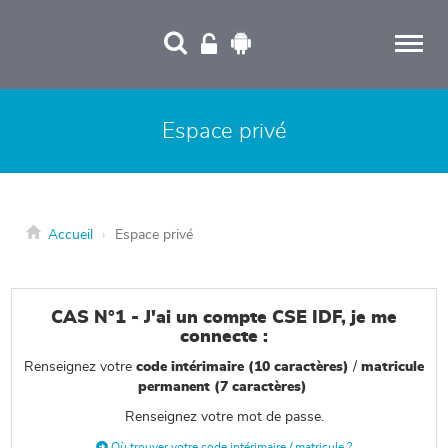
Panneau de gestion des cookies
Espace privé
Accueil
Espace privé
CAS N°1 - J'ai un compte CSE IDF, je me
connecte :
Renseignez votre
code intérimaire
(10 caractères
)
/
matricule
permanent (7 caractères)
Renseignez votre mot de passe.

Où trouver votre code intérimaire / matricule ?