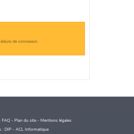
océdure de connexion.
-
FAQ
-
Plan du site
-
Mentions légales
s :
DIP
-
ACL Informatique