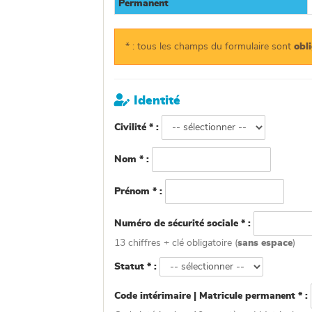
Permanent
* : tous les champs du formulaire sont
obl

Identité
Civilité * :
Nom * :
Prénom * :
Numéro de sécurité sociale * :
13 chiffres + clé obligatoire (
sans espace
)
Statut * :
Code intérimaire | Matricule permanent * :