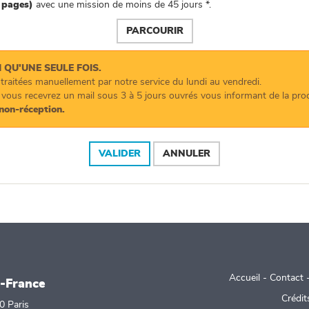
s pages)
avec une mission de moins de 45 jours *.
 QU'UNE SEULE FOIS.
raitées manuellement par notre service du lundi au vendredi.
 vous recevrez un mail sous 3 à 5 jours ouvrés vous informant de la pr
non-réception.
Accueil
-
Contact
-France
Crédit
0 Paris