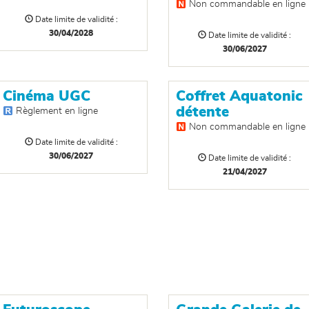
Non commandable en ligne
Date limite de validité :
30/04/2028
Date limite de validité :
30/06/2027
Cinéma UGC
Coffret Aquatonic
détente
Règlement en ligne
Non commandable en ligne
Date limite de validité :
30/06/2027
Date limite de validité :
21/04/2027