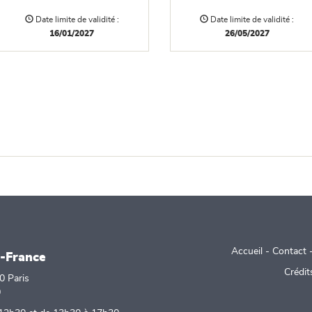
Date limite de validité :
Date limite de validité :
16/01/2027
26/05/2027
Accueil
-
Contact
-France
Crédit
0 Paris
0