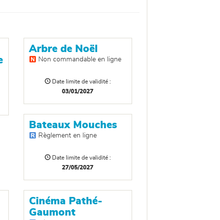
Arbre de Noël
e
Non commandable en ligne
Date limite de validité :
03/01/2027
Bateaux Mouches
Règlement en ligne
Date limite de validité :
27/05/2027
Cinéma Pathé-
Gaumont