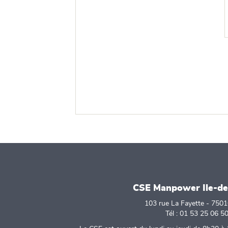
CSE Manpower Ile-de
103 rue La Fayette - 7501
Tél : 01 53 25 06 5