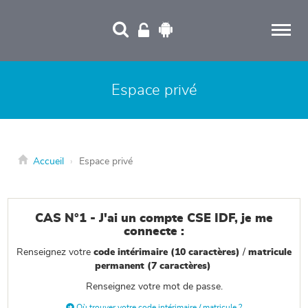
Panneau de gestion des cookies
Espace privé
Accueil
Espace privé
CAS N°1 - J'ai un compte CSE IDF, je me
connecte :
Renseignez votre
code intérimaire
(10 caractères
)
/
matricule
permanent (7 caractères)
Renseignez votre mot de passe.

Où trouver votre code intérimaire / matricule ?