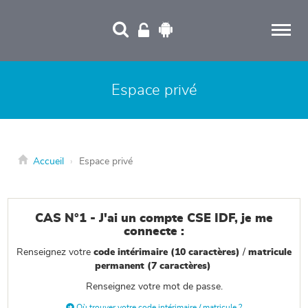
Panneau de gestion des cookies
Espace privé
Accueil
Espace privé
CAS N°1 - J'ai un compte CSE IDF, je me
connecte :
Renseignez votre
code intérimaire
(10 caractères
)
/
matricule
permanent (7 caractères)
Renseignez votre mot de passe.

Où trouver votre code intérimaire / matricule ?